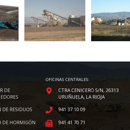
OFICINAS CENTRALES:
R DE
CTRA CENICERO S/N, 26313
EDORES
URUÑUELA, LA RIOJA
 DE RESIDUOS
941 37 10 09
 DE HORMIGÓN
941 41 70 71